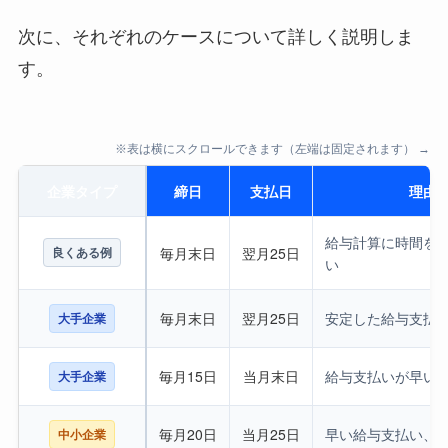
次に、それぞれのケースについて詳しく説明しま
す。
※表は横にスクロールできます（左端は固定されます） →
企業タイプ
締日
支払日
理由
給与計算に時間を
良くある例
毎月末日
翌月25日
い
毎月末日
翌月25日
安定した給与支払
大手企業
毎月15日
当月末日
給与支払いが早い
大手企業
毎月20日
当月25日
早い給与支払い、
中小企業