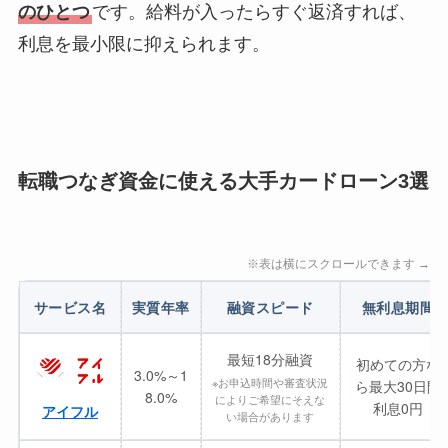
のひとつ
です。給料が入ったらすぐ返済すれば、
利息を最小限に抑えられます。
転職つなぎ資金に使える大手カードローン3選
※表は横にスクロールできます →
サービス名
実質年率
融資スピード
無利息期間
最短18分融資
初めての方な
3.0%～1
※お申込時間や審査状況
ら最大30日間
8.0%
によりご希望にそえな
利息0円
アイフル
い場合があります