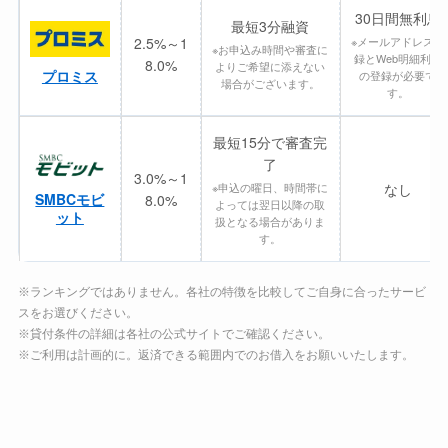
30日間無利息
最短3分融資
2.5%～1
※メールアドレス登
※お申込み時間や審査に
録とWeb明細利用
8.0%
よりご希望に添えない
プロミス
の登録が必要で
場合がございます。
す。
最短15分で審査完
了
3.0%～1
※申込の曜日、時間帯に
なし
SMBCモビ
8.0%
よっては翌日以降の取
ット
扱となる場合がありま
す。
※ランキングではありません。各社の特徴を比較してご自身に合ったサービ
スをお選びください。
※貸付条件の詳細は各社の公式サイトでご確認ください。
※ご利用は計画的に。返済できる範囲内でのお借入をお願いいたします。