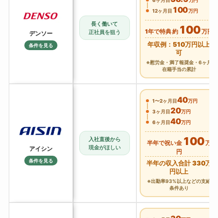
6ヶ月目
万円
100
12ヶ月目
万円
長く働いて
100
1年で特典 約
万円
正社員を狙う
デンソー
年収例：510万円以上
条件を見る
可
※慰労金・満了報奨金・6ヶ月
在籍手当の累計
40
1〜2ヶ月目
万円
20
3ヶ月目
万円
40
6ヶ月目
万円
100
入社直後から
半年で祝い金
万
現金がほしい
アイシン
円
条件を見る
半年の収入合計 330万
円以上
※出勤率93%以上などの支給
条件あり