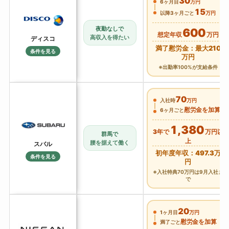
30
6ヶ月目
万円
15
以降3ヶ月ごと
万円
夜勤なしで
600
想定年収
万円
高収入を得たい
ディスコ
満了慰労金：最大210
条件を見る
万円
※出勤率100%が支給条件
70
入社時
万円
慰労金を加算
6ヶ月ごと
1,380
3年で
万円以
群馬で
上
腰を据えて働く
スバル
初年度年収：497.3万
条件を見る
円
※入社特典70万円は9月入社ま
で
20
1ヶ月目
万円
慰労金を加算
満了ごと