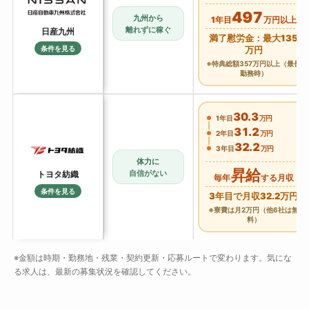
497
九州から
1年目
万円以上
離れずに稼ぐ
日産九州
満了慰労金：最大135
条件を見る
万円
※特典総額357万円以上（最長
勤務時）
30.3
1年目
万円
31.2
2年目
万円
32.2
3年目
万円
体力に
昇給
自信がない
トヨタ紡織
毎年
する月収
条件を見る
3年目で月収32.2万円
※寮費は月2万円（他6社は無
料）
※金額は時期・勤務地・残業・契約更新・応募ルートで変わります。気にな
る求人は、最新の募集状況を確認してください。