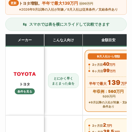
半年で最大139万円
更新
トヨタ増額。
旧99万円
※2026年9月以降の入社が対象／8月入社は従来条件／支給条件あり
⇆
スマホでは表を横にスライドして比較できます
メーカー
こんな人向け
金額目安
9月入社から増額
40
2ヶ月目
万円
99
6ヶ月目
万円
とにかく早く
139
まとまった金を
半年で最大
万円
トヨタ
年収例：560万円
条件を見る
520万円
※9月以降の入社が対象・支給
条件あり
2
2ヶ月目
万円
38.5