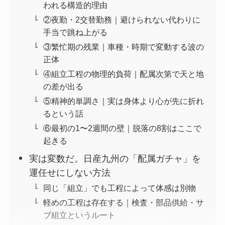
われる構造的理由
②夜勤・2交替勤務｜避けられない代わりに
手当で跳ね上がる
③繁忙期の残業｜車種・時期で変動する波の
正体
④組立工程の物理的負荷｜配属次第で天と地
の差が出る
⑤精神的単調さ｜実は身体より心が先に折れ
るという話
⑥最初の1〜2週間の壁｜脱落の8割はここで
起きる
実は変数だ。日産九州の「配属ガチャ」を
運任せにしない方法
同じ「組立」でも工程によって体感は別物
軽めの工程は存在する｜検査・部品供給・サ
ブ組立というルート