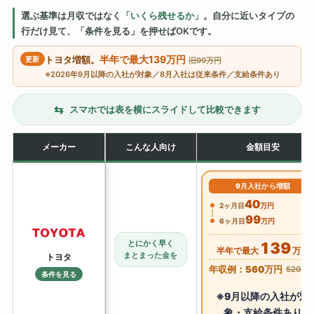
選ぶ基準は月収ではなく
「いくら残せるか」
。自分に近いタイプの
行だけ見て、「条件を見る」を押せばOKです。
半年で最大139万円
更新
トヨタ増額。
旧99万円
※2026年9月以降の入社が対象／8月入社は従来条件／支給条件あり
⇆
スマホでは表を横にスライドして比較できます
メーカー
こんな人向け
金額目安
9月入社から増額
40
2ヶ月目
万円
99
6ヶ月目
万円
とにかく早く
139
半年で最大
万円
まとまった金を
トヨタ
年収例：560万円
520万
条件を見る
※9月以降の入社が対
象・支給条件あり