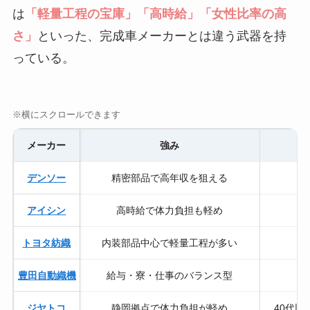
は
「軽量工程の宝庫」「高時給」「女性比率の高
さ」
といった、完成車メーカーとは違う武器を持
っている。
※横にスクロールできます
メーカー
強み
デンソー
精密部品で高年収を狙える
アイシン
高時給で体力負担も軽め
稼
トヨタ紡織
内装部品中心で軽量工程が多い
豊田自動織機
給与・寮・仕事のバランス型
ジヤトコ
静岡拠点で体力負担が軽め
40代