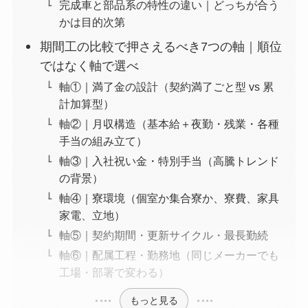
完成車と部品系の特性の違い｜どっちが合う
かは目的次第
期間工の比較で押さえるべき7つの軸｜順位
ではなく軸で選べ
軸①｜満了金の設計（契約満了ごと型 vs 累
計加算型）
軸②｜月収構造（基本給＋夜勤・残業・各種
手当の組み立て）
軸③｜入社祝い金・特別手当（高騰トレンド
の背景）
軸④｜寮環境（個室か集合寮か、寮費、家具
家電、立地）
軸⑤｜契約期間・更新サイクル・最長勤続
軸⑥｜配属工程・勤務地（同じメーカーでも
工場・部署で変わる）
もっと見る