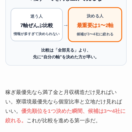
決める人
迷う人
→
最重要は1〜2軸
7軸ぜんぶ比較
情報が多すぎて決められない
候補が3〜4社に絞れる
比較は「全部見る」より、
先に“自分の軸”を決めた方が早い。
稼ぎ最優先なら満了金と月収構造だけ見ればい
い。寮環境最優先なら個室比率と立地だけ見れば
いい。
優先順位を1つ決めた瞬間、候補は3〜4社に
絞れる。
これが比較を進める第一歩だ。