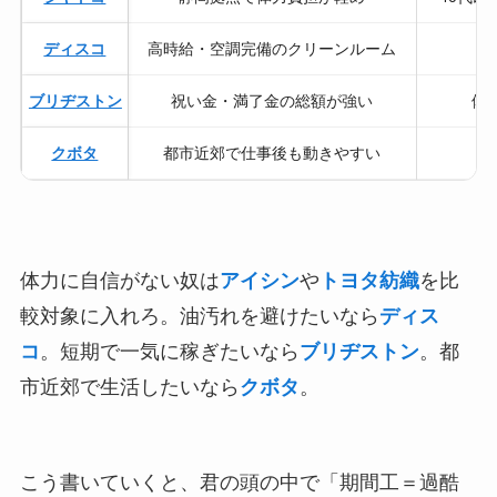
ディスコ
高時給・空調完備のクリーンルーム
ブリヂストン
祝い金・満了金の総額が強い
体
クボタ
都市近郊で仕事後も動きやすい
都
体力に自信がない奴は
アイシン
や
トヨタ紡織
を比
較対象に入れろ。油汚れを避けたいなら
ディス
コ
。短期で一気に稼ぎたいなら
ブリヂストン
。都
市近郊で生活したいなら
クボタ
。
こう書いていくと、君の頭の中で「期間工＝過酷