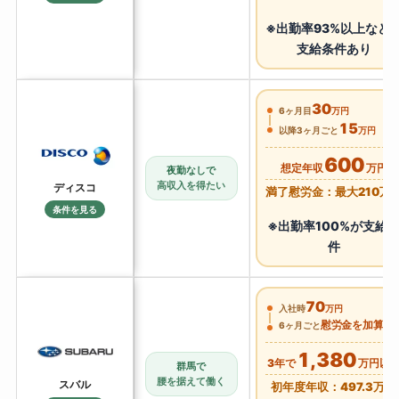
※出勤率93%以上など
支給条件あり
30
6ヶ月目
万円
15
以降3ヶ月ごと
万円
600
想定年収
万円
夜勤なしで
高収入を得たい
ディスコ
満了慰労金：最大210万
条件を見る
※出勤率100%が支給
件
70
入社時
万円
慰労金を加算
6ヶ月ごと
1,380
3年で
万円以
群馬で
腰を据えて働く
スバル
初年度年収：497.3万円