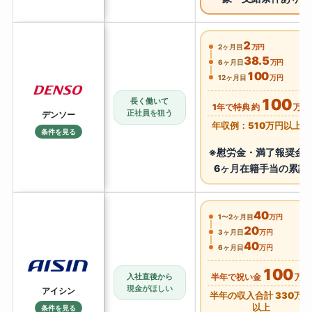
2
2ヶ月目
万円
38.5
6ヶ月目
万円
100
12ヶ月目
万円
100
長く働いて
1年で特典 約
万円
正社員を狙う
デンソー
年収例：510万円以上可
条件を見る
※慰労金・満了報奨金
6ヶ月在籍手当の累計
40
1〜2ヶ月目
万円
20
3ヶ月目
万円
40
6ヶ月目
万円
100
半年で祝い金
万円
入社直後から
現金がほしい
アイシン
半年の収入合計 330万
以上
条件を見る