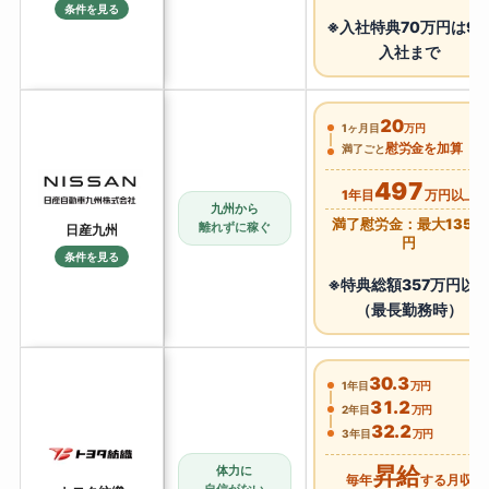
条件を見る
※入社特典70万円は9
入社まで
20
1ヶ月目
万円
慰労金を加算
満了ごと
497
1年目
万円以上
九州から
満了慰労金：最大135万
離れずに稼ぐ
日産九州
円
条件を見る
※特典総額357万円以
（最長勤務時）
30.3
1年目
万円
31.2
2年目
万円
32.2
3年目
万円
昇給
体力に
毎年
する月収