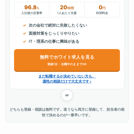
96.8
20
0
%
時間
円
入社後の定着率
1人あたり支援
利用料金
次の会社で絶対に失敗したくない
面接対策をじっくりやりたい
IT・理系の仕事に興味がある
無料でホワイト求人を見る
登録1分・在職中のままでOK
まだ転職するか決めていない方も、
適性の相談だけで大丈夫です ›
or
どちらも登録・相談は無料です。迷うなら両方に登録して、担当者の相
性で決めるのが一番早いです。