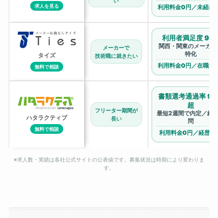
い
求人を見る
利用料金0円／未経験
利用者満足度 92
関西・関東のメーカー
メーカーで
特化
タイズ
技術職に就きたい
利用料金0円／在職中
無料で相談
書類選考通過率 96
超
フリーター期間が
最短2週間で内定／経
ハタラクティブ
長い
問
無料で相談
利用料金0円／経歴不
※求人数・実績は各社公式サイトの公表値です。募集状況は時期により変わりま
す。