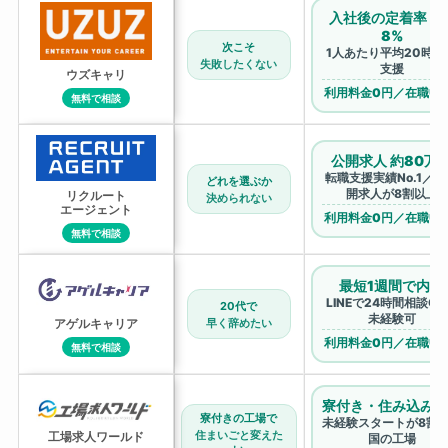
入社後の定着率 96
8%
次こそ
1人あたり平均20時間
失敗したくない
支援
ウズキャリ
利用料金0円／在職中
無料で相談
公開求人 約80万
転職支援実績No.1／
どれを選ぶか
開求人が8割以上
リクルート
決められない
エージェント
利用料金0円／在職中
無料で相談
最短1週間で内定
LINEで24時間相談O
20代で
未経験可
早く辞めたい
アゲルキャリア
利用料金0円／在職中
無料で相談
寮付き・住み込み求
寮付きの工場で
未経験スタートが8割
住まいごと変えた
工場求人ワールド
国の工場