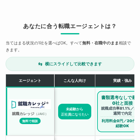
あなたに合う転職エージェントは？
当てはまる状況の1社を選べばOK。すべて
無料・在職中のまま
相談で
きます。
⇆
横にスライドして比較できます
エージェント
こんな人向け
実績・強み
書類選考なしで最大
0社と面接
就職成功率81.1%／最
未経験から
週間で内定
就職カレッジ
（JAIC）
正社員になりたい
利用料金0円／20代・
無料で相談
経験OK